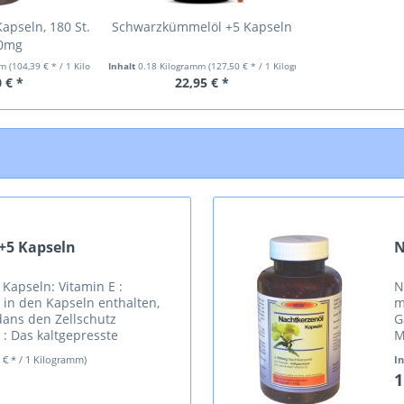
apseln, 180 St.
Schwarzkümmelöl +5 Kapseln
00mg
mm
(104,39 € * / 1 Kilogramm)
Inhalt
0.18 Kilogramm
(127,50 € * / 1 Kilogramm)
 € *
22,95 € *
+5 Kapseln
N
Kapseln: Vitamin E :
N
E in den Kapseln enthalten,
m
idans den Zellschutz
G
 : Das kaltgepresste
M
lt höchste
u
0 € * / 1 Kilogramm)
I
...
w
1