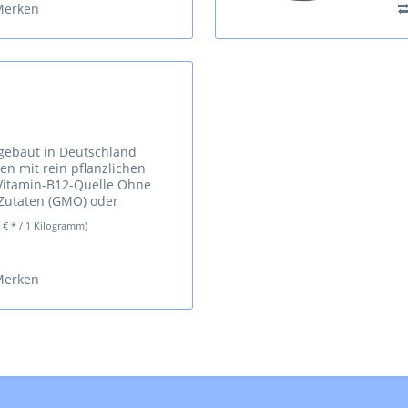
Merken
ngebaut in Deutschland
en mit rein pflanzlichen
 Vitamin-B12-Quelle Ohne
Zutaten (GMO) oder
hne Farbstoffe, künstliche
0 € * / 1 Kilogramm)
Merken