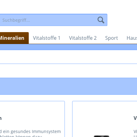
Mineralien
Vitalstoffe 1
Vitalstoffe 2
Sport
Haus
n
V
nd ein gesundes Immunsystem
V
abletten können dazu
U