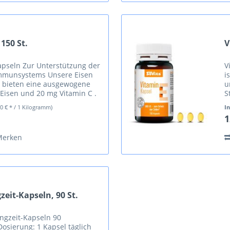
 150 St.
V
apseln Zur Unterstützung der
V
Immunsystems Unsere Eisen
i
n bieten eine ausgewogene
u
Eisen und 20 mg Vitamin C .
S
glich unterstützen...
k
10 € * / 1 Kilogramm)
I
1
Merken
zeit-Kapseln, 90 St.
angzeit-Kapseln 90
osierung: 1 Kapsel täglich