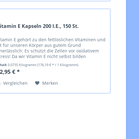
itamin E Kapseln 200 I.E., 150 St.
itamin E gehört zu den fettlöslichen Vitaminen und
st für unseren Körper aus gutem Grund
nerlässlich: Es schützt die Zellen vor oxidativem
tress! Da wir Vitamin E nicht selbst bilden
önnen, sind wir auf eine regelmäßige und...
nhalt
0.0735 Kilogramm
(176,19 € * / 1 Kilogramm)
2,95 € *
Vergleichen
Merken