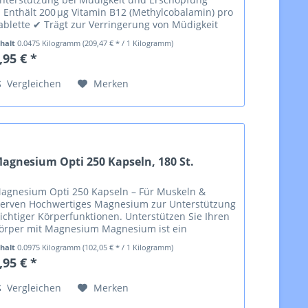
 Enthält 200 µg Vitamin B12 (Methylcobalamin) pro
ablette ✔ Trägt zur Verringerung von Müdigkeit
nd Erschöpfung bei ✔ Unterstützt...
nhalt
0.0475 Kilogramm
(209,47 € * / 1 Kilogramm)
,95 € *
Vergleichen
Merken
agnesium Opti 250 Kapseln, 180 St.
agnesium Opti 250 Kapseln – Für Muskeln &
erven Hochwertiges Magnesium zur Unterstützung
ichtiger Körperfunktionen. Unterstützen Sie Ihren
örper mit Magnesium Magnesium ist ein
ssenzieller Mineralstoff, der an zahlreichen...
nhalt
0.0975 Kilogramm
(102,05 € * / 1 Kilogramm)
,95 € *
Vergleichen
Merken