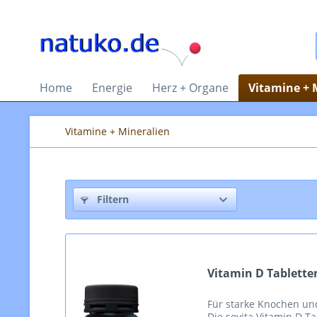
Home
Energie
Herz + Organe
Vitamine + 
Vitamine + Mineralien
Filtern
Vitamin D Tablette
Für starke Knochen u
Die sovita Vitamin D T