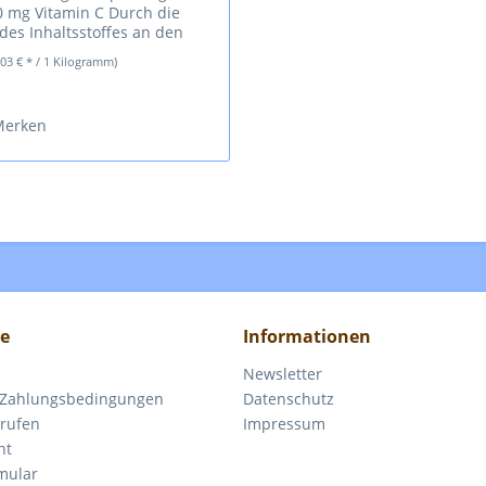
0 mg Vitamin C Durch die
des Inhaltsstoffes an den
n C langsam an den Körper...
,03 € * / 1 Kilogramm)
Merken
ce
Informationen
Newsletter
 Zahlungsbedingungen
Datenschutz
rrufen
Impressum
ht
mular