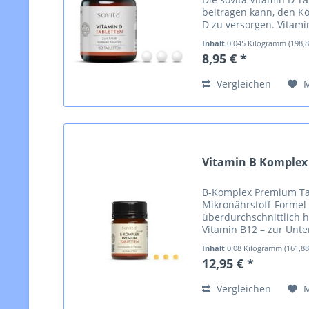
beitragen kann, den K
D zu versorgen. Vitamin
Knochen und Zähne sow
Inhalt
0.045 Kilogramm
(198,
8,95 € *
Vergleichen
Vitamin B Komplex
B-Komplex Premium Tab
Mikronährstoff-Formel 
überdurchschnittlich 
Vitamin B12 – zur Unt
und zur Verringerung v
Inhalt
0.08 Kilogramm
(161,8
12,95 € *
Vergleichen