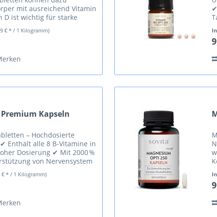
örper mit ausreichend Vitamin
✔
 D ist wichtig für starke
T
ie für ein gesundes...
u
89 € * / 1 Kilogramm)
I
9
Merken
 Premium Kapseln
M
letten – Hochdosierte
M
✔ Enthält alle 8 B-Vitamine in
N
hoher Dosierung ✔ Mit 2000 %
w
erstützung von Nervensystem
K
on Müdigkeit ✔...
e
8 € * / 1 Kilogramm)
I
9
Merken