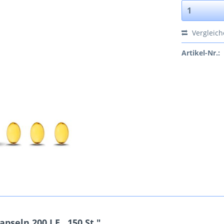
Vergleic
Artikel-Nr.:
seln 200 I.E., 150 St."