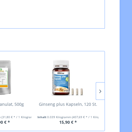
ranulat, 500g
Ginseng plus Kapseln, 120 St.
Eisen plus 
m
(31,80 € * / 1 Kilogramm)
Inhalt
0.039 Kilogramm
(407,69 € * / 1 Kilogramm)
Inhalt
0.051 Kilo
90 € *
15,90 € *
9,