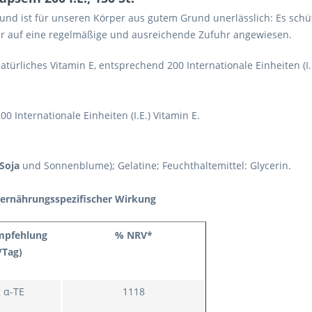
 und ist für unseren Körper aus gutem Grund unerlässlich: Es schüt
 wir auf eine regelmäßige und ausreichende Zufuhr angewiesen.
türliches Vitamin E, entsprechend 200 Internationale Einheiten (I.E
0 Internationale Einheiten (I.E.) Vitamin E.
Soja
und Sonnenblume); Gelatine; Feuchthaltemittel: Glycerin.
 ernährungsspezifischer Wirkung
mpfehlung
% NRV*
/Tag)
 α-TE
1118